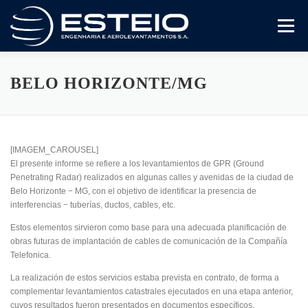
Saltar
al
Menú
contenido
A Empresa
Serviços
Downloads
BELO HORIZONTE/MG
[IMAGEM_CAROUSEL]
El presente informe se refiere a los levantamientos de GPR (Ground
Penetrating Radar) realizados en algunas calles y avenidas de la ciudad de
Belo Horizonte − MG, con el objetivo de identificar la presencia de
interferencias − tuberías, ductos, cables, etc.
Estos elementos sirvieron como base para una adecuada planificación de
obras futuras de implantación de cables de comunicación de la Compañía
Telefonica.
La realización de estos servicios estaba prevista en contrato, de forma a
complementar levantamientos catastrales ejecutados en una etapa anterior,
cuyos resultados fueron presentados en documentos específicos,