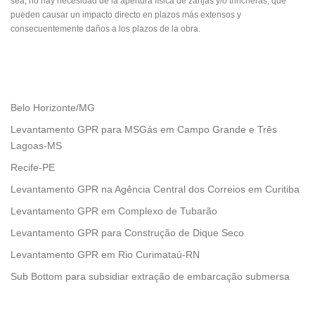
sea, no hay necesidad de la apertura física de zanjas y/o trincheras, que
pueden causar un impacto directo en plazos más extensos y
consecuentemente daños a los plazos de la obra.
Belo Horizonte/MG
Levantamento GPR para MSGás em Campo Grande e Três
Lagoas-MS
Recife-PE
Levantamento GPR na Agência Central dos Correios em Curitiba
Levantamento GPR em Complexo de Tubarão
Levantamento GPR para Construção de Dique Seco
Levantamento GPR em Rio Curimataú-RN
Sub Bottom para subsidiar extração de embarcação submersa