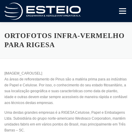
Pular
para
Menu
o
conteúdo
A Empresa
Serviços
Artigos E Trabalhos
ORTOFOTOS INFRA-VERMELHO
PARA RIGESA
Certificado ISO 9001
Variedades
Compliance
[IMAGEM_CAROUSEL]
Fale Conosco
As áreas de reflorestamento de Pinus são a matéria prima para as indústrias
de Papel e Celulose. Por isso, o conhecimento do seu estado fitosanitário, a
sua localização geográfica e suas características como data de plantio,
idade e outras devem estar sempre acessíveis de maneira rápida e confiável
aos técnicos destas empresas.
Uma destas grandes empresas é a RIGESA Celulose, Papel e Embalagens
Ltda. Subsidiária do grupo norte-americano Westvaco Corporation, mantém
unidades fabris em em vários pontos do Brasil, mas principalmente em Três
Barras – SC.