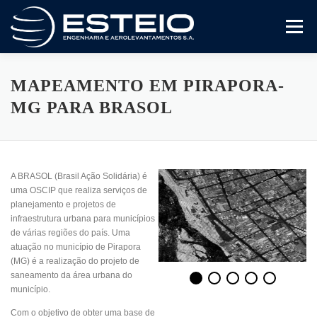
Pular
para
Menu
o
conteúdo
A Empresa
Serviços
Artigos E Trabalhos
MAPEAMENTO EM PIRAPORA-
MG PARA BRASOL
Certificado ISO 9001
Variedades
Compliance
A BRASOL (Brasil Ação Solidária) é
Fale Conosco
uma OSCIP que realiza serviços de
planejamento e projetos de
infraestrutura urbana para municípios
de várias regiões do país. Uma
atuação no município de Pirapora
(MG) é a realização do projeto de
saneamento da área urbana do
município.
Com o objetivo de obter uma base de