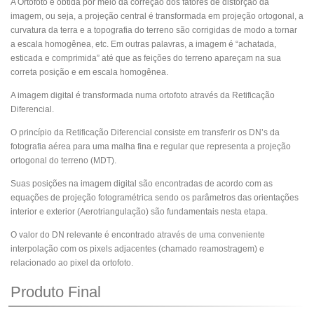
A Ortofoto é obtida por meio da correção dos fatores de distorção da
imagem, ou seja, a projeção central é transformada em projeção ortogonal, a
curvatura da terra e a topografia do terreno são corrigidas de modo a tornar
a escala homogênea, etc. Em outras palavras, a imagem é “achatada,
esticada e comprimida” até que as feições do terreno apareçam na sua
correta posição e em escala homogênea.
A imagem digital é transformada numa ortofoto através da Retificação
Diferencial.
O princípio da Retificação Diferencial consiste em transferir os DN’s da
fotografia aérea para uma malha fina e regular que representa a projeção
ortogonal do terreno (MDT).
Suas posições na imagem digital são encontradas de acordo com as
equações de projeção fotogramétrica sendo os parâmetros das orientações
interior e exterior (Aerotriangulação) são fundamentais nesta etapa.
O valor do DN relevante é encontrado através de uma conveniente
interpolação com os pixels adjacentes (chamado reamostragem) e
relacionado ao pixel da ortofoto.
Produto Final