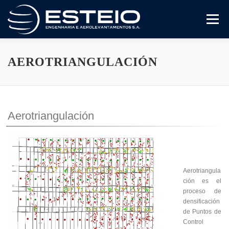
Saltar
al
Menú
contenido
A Empresa
Serviços
Downloads
AEROTRIANGULACIÓN
Aerotriangulación
Aerotriangula
ción es el
proceso de
densificación
de Puntos de
Control