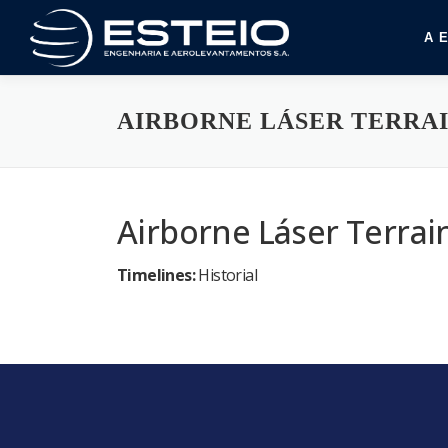
Pular
para
A 
o
conteúdo
AIRBORNE LÁSER TERRA
Airborne Láser Terra
Timelines:
Historial