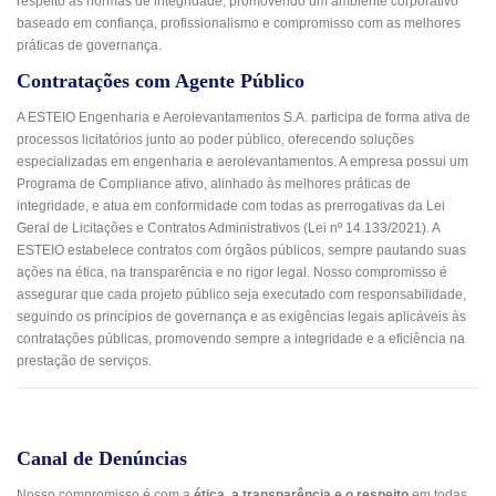
respeito às normas de integridade, promovendo um ambiente corporativo
baseado em confiança, profissionalismo e compromisso com as melhores
práticas de governança.
Contratações com Agente Público
A ESTEIO Engenharia e Aerolevantamentos S.A. participa de forma ativa de
processos licitatórios junto ao poder público, oferecendo soluções
especializadas em engenharia e aerolevantamentos. A empresa possui um
Programa de Compliance ativo, alinhado às melhores práticas de
integridade, e atua em conformidade com todas as prerrogativas da Lei
Geral de Licitações e Contratos Administrativos (Lei nº 14.133/2021). A
ESTEIO estabelece contratos com órgãos públicos, sempre pautando suas
ações na ética, na transparência e no rigor legal. Nosso compromisso é
assegurar que cada projeto público seja executado com responsabilidade,
seguindo os princípios de governança e as exigências legais aplicáveis às
contratações públicas, promovendo sempre a integridade e a eficiência na
prestação de serviços.
Canal de Denúncias
Nosso compromisso é com a
ética, a transparência e o respeito
em todas