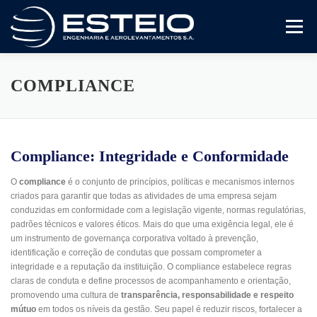
Pular
para
Menu
o
conteúdo
A Empresa
Serviços
Artigos E Trabalhos
COMPLIANCE
Certificado ISO 9001
Variedades
Compliance
Compliance: Integridade e Conformidade
O
compliance
é o conjunto de princípios, políticas e mecanismos internos
Fale Conosco
criados para garantir que todas as atividades de uma empresa sejam
conduzidas em conformidade com a legislação vigente, normas regulatórias,
padrões técnicos e valores éticos. Mais do que uma exigência legal, ele é
um instrumento de governança corporativa voltado à prevenção,
identificação e correção de condutas que possam comprometer a
integridade e a reputação da instituição. O compliance estabelece regras
claras de conduta e define processos de acompanhamento e orientação,
promovendo uma cultura de
transparência, responsabilidade e respeito
mútuo
em todos os níveis da gestão. Seu papel é reduzir riscos, fortalecer a