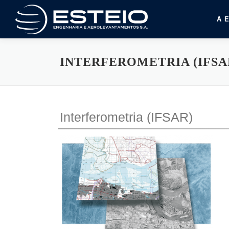
Pular
para
A 
o
conteúdo
INTERFEROMETRIA (IFSA
Interferometria (IFSAR)