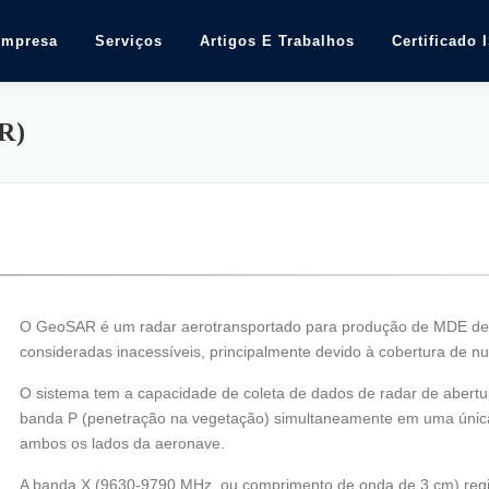
Empresa
Serviços
Artigos E Trabalhos
Certificado 
R)
O GeoSAR é um radar aerotransportado para produção de MDE de
consideradas inacessíveis, principalmente devido à cobertura de 
O sistema tem a capacidade de coleta de dados de radar de abertur
banda P (penetração na vegetação) simultaneamente em uma únic
ambos os lados da aeronave.
A banda X (9630-9790 MHz, ou comprimento de onda de 3 cm) regist