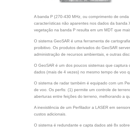
A banda P (270-430 MHz, ou comprimento de onda d
características não aparentes nos dados da banda X
vegetação na banda P resulta em um MDT que mais 
O sistema GeoSAR é uma ferramenta de cartografia 
proibitivo. Os produtos derivados do GeoSAR servem 
administração de recursos ambientais, e outras disci
O GeoSAR é um dos poucos sistemas que captura da
dados (mais de 4 vezes) no mesmo tempo de voo 
O sistema de radar também é equipado com um Perfil
de voo. Os perfis: (1) permite um controle de terr
aberturas entre feições do terreno, melhorando a 
A inexistência de um Perfilador a LASER em sensore
custos adicionais.
O sistema é redundante e capta dados até 8x sobr