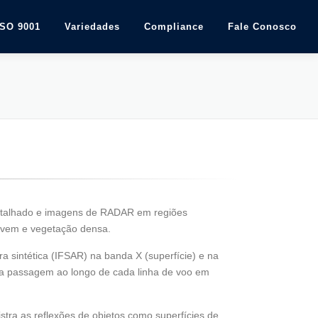
ISO 9001
Variedades
Compliance
Fale Conosco
talhado e imagens de RADAR em regiões
nuvem e vegetação densa.
a sintética (IFSAR) na banda X (superfície) e na
a passagem ao longo de cada linha de voo em
ra as reflexões de objetos como superfícies de