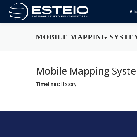
Pular
para
A 
o
conteúdo
MOBILE MAPPING SYSTE
Mobile Mapping Syst
Timelines:
History