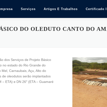
Empresa
Serviços
Artigos E Trabalhos
Certificado 
ÁSICO DO OLEDUTO CANTO DO AM
ão dos Serviços de Projeto Básico
o no estado do Rio Grande do
 Mel, Carnaubais, Açu, Alto do
 de oleodutos serão implantados
AM – ETA) e DN 26″ (ETA – Guamaré