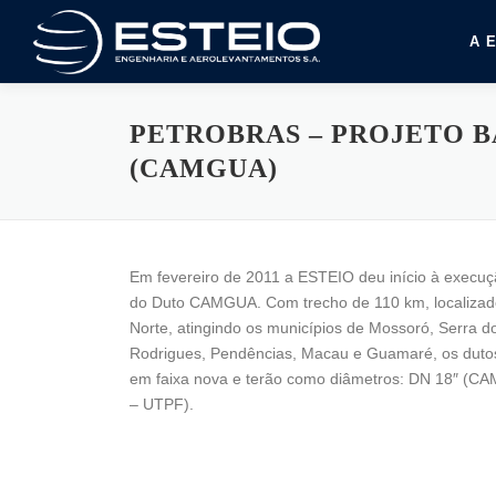
Pular
para
A 
o
conteúdo
PETROBRAS – PROJETO B
(CAMGUA)
Em fevereiro de 2011 a ESTEIO deu início à execuç
do Duto CAMGUA. Com trecho de 110 km, localizad
Norte, atingindo os municípios de Mossoró, Serra do
Rodrigues, Pendências, Macau e Guamaré, os dutos
em faixa nova e terão como diâmetros: DN 18″ (C
– UTPF).