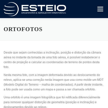
Pular
para
Menu
o
conteúdo
A Empresa
Serviços
Artigos E Trabalhos
ORTOFOTOS
Certificado ISO 9001
Variedades
Compliance
Desde que sejam conhecidas a inclinação, posição e distorção da câmara
aérea no instante da tomada de uma foto aérea, é possível restabelecer o
centro de projeção e calcular as coordenadas de terreno de pontos desta
Fale Conosco
foto.
Nesta mesma foto, com a imagem deformada devido ao deslocamento do
relevo, aplica-se uma correção nesta imagem que usa como molde um MDT
(Modelo Digital do Terreno – malha de coordenadas). A partir deste instante,
a foto pode ser usada como um mapa e passa a ser chamada ortofoto.
Uma ortofoto é uma imagem fotográfica que foi retificada diferencialmente
para remover qualquer distorção de geometria (posição e inclinação) e
deslocamentos devido ao relevo.