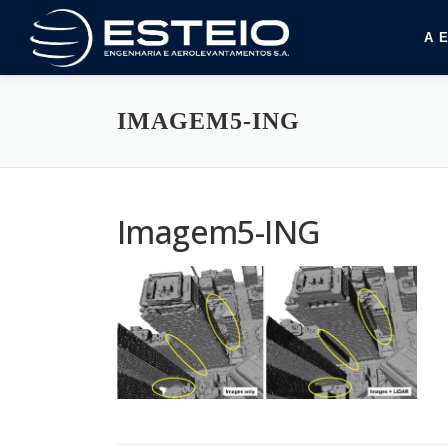
Pular
para
A 
o
conteúdo
IMAGEM5-ING
Imagem5-ING