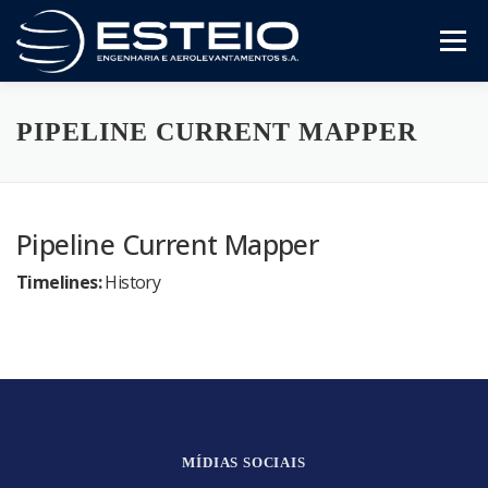
Saltar
al
Menú
contenido
A Empresa
Serviços
Downloads
PIPELINE CURRENT MAPPER
Pipeline Current Mapper
Timelines:
History
MÍDIAS SOCIAIS