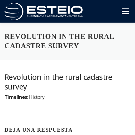
Saltar
al
Menú
contenido
A Empresa
Serviços
Downloads
REVOLUTION IN THE RURAL
CADASTRE SURVEY
Revolution in the rural cadastre
survey
Timelines:
History
DEJA UNA RESPUESTA