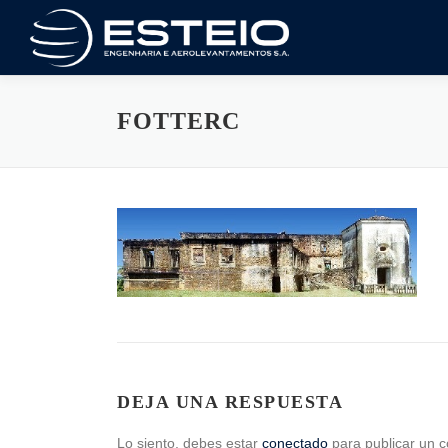
Saltar
al
contenido
FOTTERC
DEJA UNA RESPUESTA
Lo siento, debes estar
conectado
para publicar un c