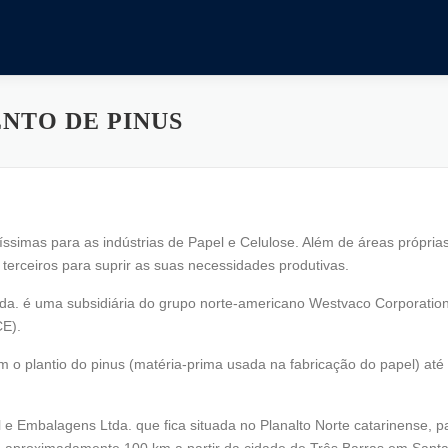
NTO DE PINUS
ssimas para as indústrias de Papel e Celulose. Além de áreas próprias
terceiros para suprir as suas necessidades produtivas.
a. é uma subsidiária do grupo norte-americano Westvaco Corporation
CE).
om o plantio do pinus (matéria-prima usada na fabricação do papel) a
l e Embalagens Ltda. que fica situada no Planalto Norte catarinense,