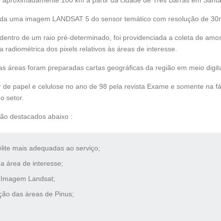
e aproximadamente 100 km a partir da cidade de Três Barras em Santa
irida uma imagem LANDSAT 5 do sensor temático com resolução de 30
entro de um raio pré-determinado, foi providenciada a coleta de amos
 radiométrica dos pixels relativos às áreas de interesse.
as áreas foram preparadas cartas geográficas da região em meio digita
 de papel e celulose no ano de 98 pela revista Exame e somente na fá
 setor.
stão destacados abaixo :
lite mais adequadas ao serviço;
da área de interesse;
 Imagem Landsat;
ção das áreas de Pinus;