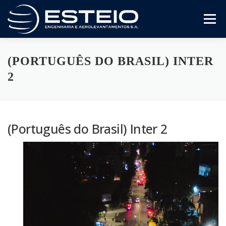
Saltar
al
Menú
contenido
A Empresa
Serviços
Downloads
(PORTUGUÊS DO BRASIL) INTER
2
(Português do Brasil) Inter 2