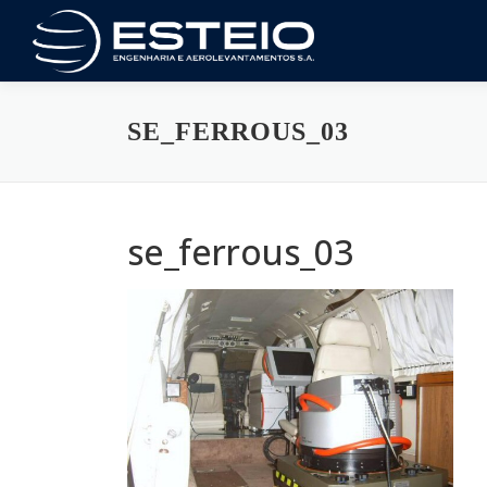
Saltar
al
contenido
SE_FERROUS_03
se_ferrous_03