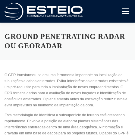
Pular
para
Menu
o
conteúdo
A Empresa
Serviços
Artigos E Trabalhos
GROUND PENETRATING RADAR
OU GEORADAR
Certificado ISO 9001
Variedades
Compliance
O GPR transformou-se em uma ferramenta importante na localização de
Fale Conosco
tubulações e cabos enterrados. Evitar interferências enterradas existentes é
um pré-requisito para toda a implantação de novos empreendimentos. O
GPR fornece dados para a avaliação de novos traçados e identificação de
obstáculos enterrados. O planejamento antes da escavação reduz custos e
evita imprevistos no momento da implantação da obra.
Esta metodologia de identificar a subsuperficie do terreno está crescendo
rapidamente. Envolve a posição de elaborar plantas sistemáticas das
interferências enterradas dentro de uma área geográfica. A informação é
gravada em uma base de dados para os projetos futuros. O papel do GPR é