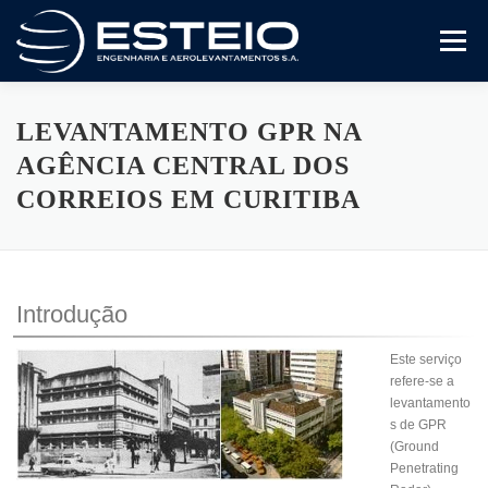
Pular
para
Menu
o
conteúdo
A Empresa
Serviços
Artigos E Trabalhos
LEVANTAMENTO GPR NA
AGÊNCIA CENTRAL DOS
CORREIOS EM CURITIBA
Certificado ISO 9001
Variedades
Compliance
Fale Conosco
Introdução
Este serviço
refere-se a
levantamento
s de GPR
(Ground
Penetrating