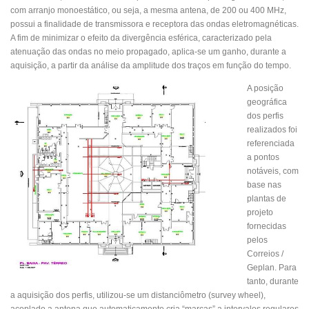
com arranjo monoestático, ou seja, a mesma antena, de 200 ou 400 MHz,
possui a finalidade de transmissora e receptora das ondas eletromagnéticas.
A fim de minimizar o efeito da divergência esférica, caracterizado pela
atenuação das ondas no meio propagado, aplica-se um ganho, durante a
aquisição, a partir da análise da amplitude dos traços em função do tempo.
A posição
geográfica
dos perfis
realizados foi
referenciada
a pontos
notáveis, com
base nas
plantas de
projeto
fornecidas
pelos
Correios /
Geplan. Para
tanto, durante
a aquisição dos perfis, utilizou-se um distanciômetro (survey wheel),