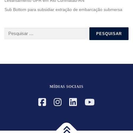
Levantamento GPR em Rio Curimataú-RN
Sub Bottom para subsidiar extração de embarcação submersa
Pesquisar
por:
MÍDIAS SOCIAIS