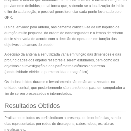
acoplado a antena que automaticamente cria “marcas” a intervalos regulares
previamente definidos, de tal forma que, sabendo-se a localização de início
e fim de cada seção, é possível georeferenciar cada ponto levantado pelo
GPR.
O sinal enviado pela antena, basicamente constitui-se de um impulso de
duração muito pequena, da ordem de nanosegundos e o tempo de retorno
deste sinal varia de acordo com a decisão do operador, em função dos
objetivos e alcances do estudo.
A decisão da antena a ser utilizada varia em função das dimensões e das
profundidades dos objetos refletores a serem estudados, bem como dos
objetivos da investigação e dos parâmetros elétricos do terreno
(condutividade elétrica e permeabilidade magnética).
Os dados obtidos durante o levantamento são então armazenados na
unidade central, que posteriormente são transferidos para um computador a
fim de serem processados e interpretados.
Resultados Obtidos
Praticamente todos os perfis indicam a presença de interferências, sendo
elas representadas por redes de drenagens, cabos, tubos, estruturas
metálicas etc.