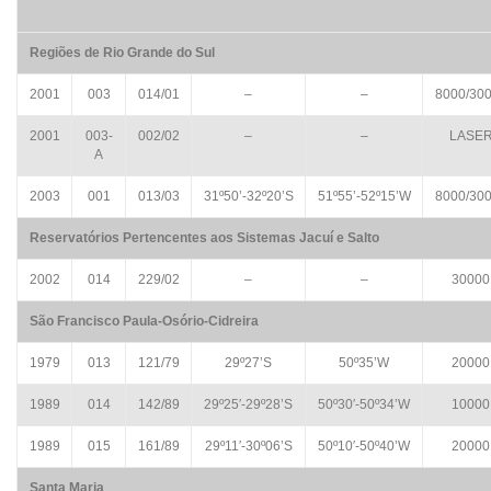
Regiões de Rio Grande do Sul
2001
003
014/01
–
–
8000/30
2001
003-
002/02
–
–
LASE
A
2003
001
013/03
31º50’-32º20’S
51º55’-52º15’W
8000/30
Reservatórios Pertencentes aos Sistemas Jacuí e Salto
2002
014
229/02
–
–
30000
São Francisco Paula-Osório-Cidreira
1979
013
121/79
29º27’S
50º35’W
20000
1989
014
142/89
29º25′-29º28’S
50º30′-50º34’W
10000
1989
015
161/89
29º11′-30º06’S
50º10′-50º40’W
20000
Santa Maria