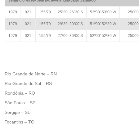
Venâncio Aires-Seara-Clevelândia-Salto Santiago
1979
021
155/79
25º30′-26º30’S
52º30′-53º00’W
25000
1979
021
155/79
29º30′-30º00’S
51º00′-52º30’W
25000
1979
021
155/79
27º00′-30º00’S
52º00′-52º30’W
25000
Rio Grande do Norte – RN
Rio Grande do Sul – RS
Rondônia – RO
São Paulo – SP
Sergipe – SE
Tocantins – TO