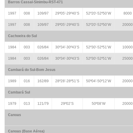
Barros Cassal-Sinimbu-RST-471
1997
008
109/97
29º05′-29º40’S
52º20′-52º50’W
8000
1997
008
109/97
29º05′-29º40’S
52º20′-52º50’W
20000
Cachoeira do Sul
1984
003
026/84
30º34′-30º43’S
52º30′-52º51’W
10000
1984
003
026/84
30º34′-30º43’S
52º30′-52º51’W
25000
Cambará do Sul-Bom Jesus
1989
016
162/89
28º28′-28º51’S
50º04′-50º12’W
20000
Cambará Sul
1979
013
121/79
29º02’S
50º08’W
20000
Canoas
Canoas (Base Aérea)