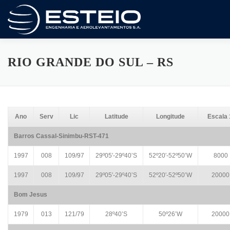
Pular
para
o
conteúdo
A Empresa
Serviços
Artigos E Trabalhos
RIO GRANDE DO SUL – RS
Certificado ISO 9001
Variedades
Compliance
Ano
Serv
Lic
Latitude
Longitude
Escala 
Barros Cassal-Sinimbu-RST-471
1997
008
109/97
29º05′-29º40’S
52º20′-52º50’W
8000
1997
008
109/97
29º05′-29º40’S
52º20′-52º50’W
20000
Bom Jesus
1979
013
121/79
28º40’S
50º26’W
20000