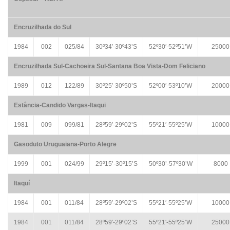
Encruzilhada do Sul
1984
002
025/84
30º34′-30º43’S
52º30′-52º51’W
25000
Encruzilhada Sul-Cachoeira Sul-Santana Boa Vista-Dom Feliciano
1989
012
122/89
30º25′-30º50’S
52º00′-53º10’W
20000
Estância-Candido Vargas-Itaqui
1981
009
099/81
28º59′-29º02’S
55º21′-55º25’W
10000
Gasoduto Uruguaiana-Porto Alegre
1999
001
024/99
29º15’-30º15’S
50º30’-57º30’W
8000
Itaquí
1984
001
011/84
28º59′-29º02’S
55º21′-55º25’W
10000
1984
001
011/84
28º59′-29º02’S
55º21′-55º25’W
25000