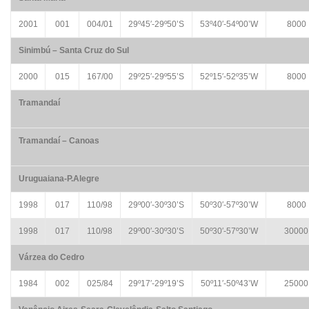
2001
001
004/01
29º45′-29º50’S
53º40′-54º00’W
8000
Sinimbú – Santa Cruz do Sul
2000
015
167/00
29º25′-29º55’S
52º15′-52º35’W
8000
Tramandaí
Tramandaí – Canoas
Uruguaiana-P.Alegre
1998
017
110/98
29º00′-30º30’S
50º30′-57º30’W
8000
1998
017
110/98
29º00′-30º30’S
50º30′-57º30’W
30000
Várzea do Cedro
1984
002
025/84
29º17′-29º19’S
50º11′-50º43’W
25000