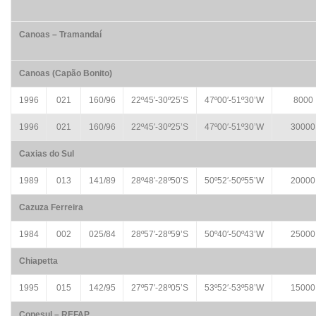
Canoas – Tramandaí
Canoas (Capão Bonito)
1996
021
160/96
22º45′-30º25’S
47º00′-51º30’W
8000
1996
021
160/96
22º45′-30º25’S
47º00′-51º30’W
30000
Caxias do Sul
1989
013
141/89
28º48′-28º50’S
50º52′-50º55’W
20000
Cazuza Ferreira
1984
002
025/84
28º57′-28º59’S
50º40′-50º43’W
25000
Chiapetta
1995
015
142/95
27º57′-28º05’S
53º52′-53º58’W
15000
Copesul – REFAP