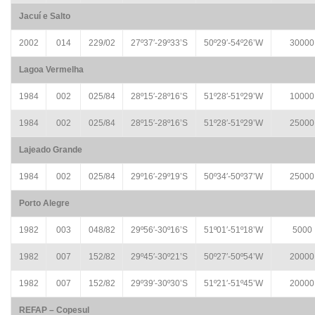
Jacuí e Salto
2002
014
229/02
27º37′-29º33’S
50º29′-54º26’W
30000
Lagoa Vermelha
1984
002
025/84
28º15′-28º16’S
51º28′-51º29’W
10000
1984
002
025/84
28º15′-28º16’S
51º28′-51º29’W
25000
Lajeado Grande
1984
002
025/84
29º16′-29º19’S
50º34′-50º37’W
25000
Porto Alegre
1982
003
048/82
29º56′-30º16’S
51º01′-51º18’W
5000
1982
007
152/82
29º45′-30º21’S
50º27′-50º54’W
20000
1982
007
152/82
29º39′-30º30’S
51º21′-51º45’W
20000
REFAP – Copesul