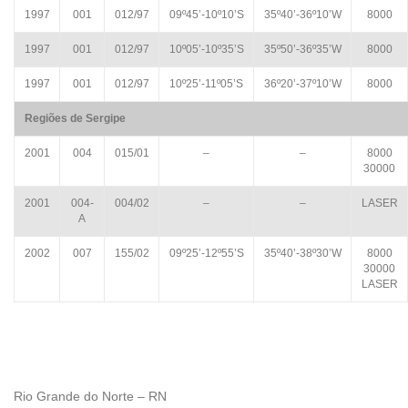
1997
001
012/97
09º45’-10º10’S
35º40’-36º10’W
8000
1997
001
012/97
10º05’-10º35’S
35º50’-36º35’W
8000
1997
001
012/97
10º25’-11º05’S
36º20’-37º10’W
8000
Regiões de Sergipe
2001
004
015/01
–
–
8000
30000
2001
004-
004/02
–
–
LASER
A
2002
007
155/02
09º25’-12º55’S
35º40’-38º30’W
8000
30000
LASER
Rio Grande do Norte – RN