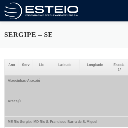
Pular
para
o
conteúdo
A Empresa
Serviços
Artigos E Trabalhos
SERGIPE – SE
Certificado ISO 9001
Variedades
Compliance
Ano
Serv
Lic
Latitude
Longitude
Escala
1/
Fale Conosco
Alagoinhas-Aracajú
Aracajú
ME Rio Sergipe MD Rio S. Francisco-Barra de S. Miguel