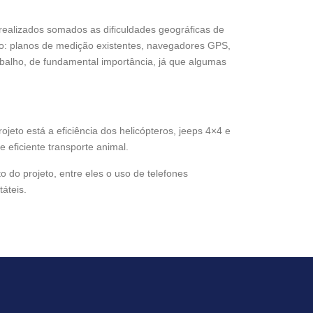
realizados somados as dificuldades geográficas de
omo: planos de medição existentes, navegadores GPS,
rabalho, de fundamental importância, já que algumas
rojeto está a eficiência dos helicópteros, jeeps 4×4 e
 eficiente transporte animal.
 do projeto, entre eles o uso de telefones
áteis.