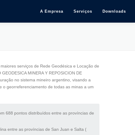
A Empresa
Serviços
Downloads
aiores serviços de Rede Geodésica e Locação de
BRED GEODESICA MINERA Y REPOSICION DE
ação no sistema mineiro argentino, visando a
se o georreferenciamento de todas as minas a um
688 pontos distribuídos entre as províncias de
na entre as províncias de San Juan e Salta (