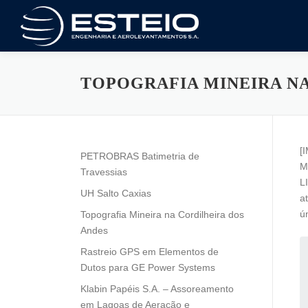
Saltar
al
contenido
TOPOGRAFIA MINEIRA NA
[
PETROBRAS Batimetria de
M
Travessias
L
UH Salto Caxias
a
ú
Topografia Mineira na Cordilheira dos
Andes
Rastreio GPS em Elementos de
Dutos para GE Power Systems
Klabin Papéis S.A. – Assoreamento
em Lagoas de Aeração e