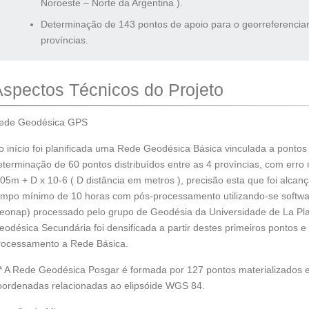
Noroeste – Norte da Argentina ).
Determinação de 143 pontos de apoio para o georreferenciame
províncias.
spectos Técnicos do Projeto
ede Geodésica GPS
o início foi planificada uma Rede Geodésica Básica vinculada a ponto
eterminação de 60 pontos distribuídos entre as 4 províncias, com erro 
,05m + D x 10-6 ( D distância em metros ), precisão esta que foi alca
empo mínimo de 10 horas com pós-processamento utilizando-se software
eonap) processado pelo grupo de Geodésia da Universidade de La Pl
eodésica Secundária foi densificada a partir destes primeiros pontos e 
rocessamento a Rede Básica.
** A Rede Geodésica Posgar é formada por 127 pontos materializados em
oordenadas relacionadas ao elipsóide WGS 84.