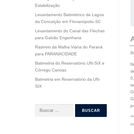
Estabilização
Levantamento Batimétrico de Lagoa
da Conceição em Florianópolis-SC
Levantamento do Canal das Flechas
A
para Galvão Engenharia
Rastreio da Malha Viária do Paraná
R
para PARANACIDADE
Batimetria do Reservatório UN-SIX e
N
Córrego Canoas
d
0
Batmetria em Reservatório da UN-
t
SIX
G
G
p
Buscar:
*
c