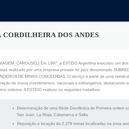
 CORDILHEIRA DOS ANDES
IMAGEM_CAROUSEL] Em 1997, a ESTEIO Argentina executou um dos m
inas realizado por uma empresa privada no país denominado SU
INDEROS DE MINAS CONCEDIDAS. O serviço é parte de uma reestrutur
tração de novos investimentos, nacionais e estrangeiros, destacando-
nico sistema. A ESTEIO realizou os seguintes trabalhos:
Determinação de uma Rede Geodésica de Primeira ordem com 
San Juan, La Rioja, Catamarca e Salta.
Reposição e locação de 2.279 minas localizadas na zona andi