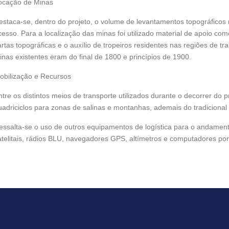
ocação de Minas
estaca-se, dentro do projeto, o volume de levantamentos topográficos 
cesso. Para a localização das minas foi utilizado material de apoio c
artas topográficas e o auxílio de tropeiros residentes nas regiões de t
inas existentes eram do final de 1800 e princípios de 1900.
obilização e Recursos
ntre os distintos meios de transporte utilizados durante o decorrer do p
uadriciclos para zonas de salinas e montanhas, ademais do tradicional e
essalta-se o uso de outros equipamentos de logística para o andamento
atelitais, rádios BLU, navegadores GPS, altímetros e computadores port