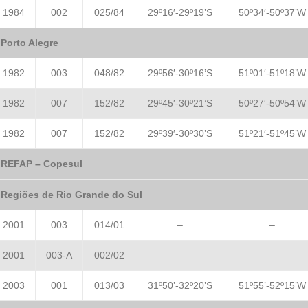
1984
002
025/84
29º16′-29º19’S
50º34′-50º37’W
Porto Alegre
1982
003
048/82
29º56′-30º16’S
51º01′-51º18’W
1982
007
152/82
29º45′-30º21’S
50º27′-50º54’W
1982
007
152/82
29º39′-30º30’S
51º21′-51º45’W
REFAP – Copesul
Regiões de Rio Grande do Sul
2001
003
014/01
–
–
2001
003-A
002/02
–
–
2003
001
013/03
31º50’-32º20’S
51º55’-52º15’W