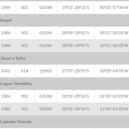
1999
001
024/99
29º15’-30º15’S
50º30’-57º30’W
Itaquí
1984
001
011/84
28º59′-29º02’S
55º21′-55º25’W
1984
001
011/84
28º59′-29º02’S
55º21′-55º25’W
Jacuí e Salto
2002
014
229/02
27º37′-29º33’S
50º29′-54º26’W
Lagoa Vermelha
1984
002
025/84
28º15′-28º16’S
51º28′-51º29’W
1984
002
025/84
28º15′-28º16’S
51º28′-51º29’W
Lajeado Grande