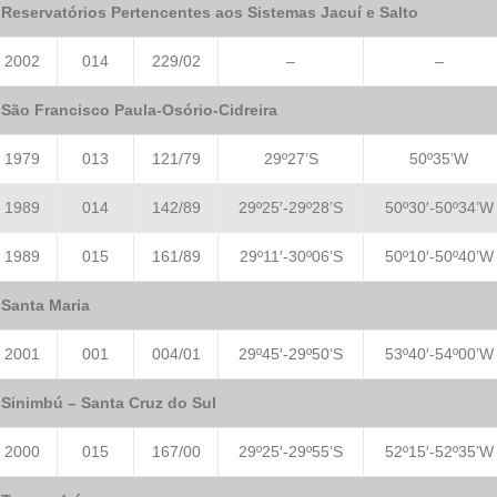
Reservatórios Pertencentes aos Sistemas Jacuí e Salto
2002
014
229/02
–
–
São Francisco Paula-Osório-Cidreira
1979
013
121/79
29º27’S
50º35’W
1989
014
142/89
29º25′-29º28’S
50º30′-50º34’W
1989
015
161/89
29º11′-30º06’S
50º10′-50º40’W
Santa Maria
2001
001
004/01
29º45′-29º50’S
53º40′-54º00’W
Sinimbú – Santa Cruz do Sul
2000
015
167/00
29º25′-29º55’S
52º15′-52º35’W