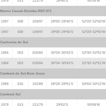
1979
013
121/79
28º40’S
50º26’W
Barros Cassal-Sinimbu-RST-471
1997
008
109/97
29º05′-29º40’S
52º20′-52º50’W
1997
008
109/97
29º05′-29º40’S
52º20′-52º50’W
Cachoeira do Sul
1984
003
026/84
30º34′-30º43’S
52º30′-52º51’W
1984
003
026/84
30º34′-30º43’S
52º30′-52º51’W
Cambará do Sul-Bom Jesus
1989
016
162/89
28º28′-28º51’S
50º04′-50º12’W
Cambará Sul
1979
013
121/79
29º02’S
50º08’W