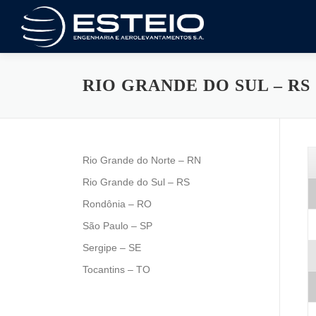
Saltar
al
contenido
RIO GRANDE DO SUL – RS
Rio Grande do Norte – RN
Rio Grande do Sul – RS
Rondônia – RO
São Paulo – SP
Sergipe – SE
Tocantins – TO