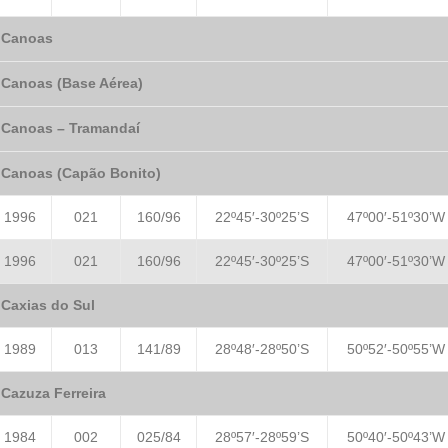
Canoas
Canoas (Base Aérea)
Canoas – Tramandaí
Canoas (Capão Bonito)
1996
021
160/96
22º45′-30º25’S
47º00′-51º30’W
1996
021
160/96
22º45′-30º25’S
47º00′-51º30’W
Caxias do Sul
1989
013
141/89
28º48′-28º50’S
50º52′-50º55’W
Cazuza Ferreira
1984
002
025/84
28º57′-28º59’S
50º40′-50º43’W