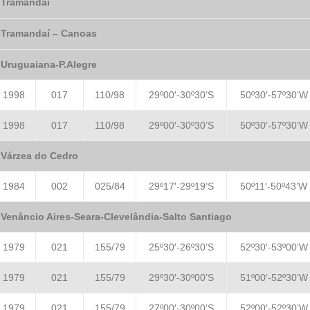
Tramandaí
Tramandaí – Canoas
Uruguaiana-P.Alegre
1998
017
110/98
29º00′-30º30’S
50º30′-57º30’W
1998
017
110/98
29º00′-30º30’S
50º30′-57º30’W
Várzea do Cedro
1984
002
025/84
29º17′-29º19’S
50º11′-50º43’W
Venâncio Aires-Seara-Clevelândia-Salto Santiago
1979
021
155/79
25º30′-26º30’S
52º30′-53º00’W
1979
021
155/79
29º30′-30º00’S
51º00′-52º30’W
1979
021
155/79
27º00′-30º00’S
52º00′-52º30’W