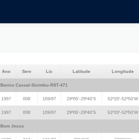
Ano
Serv
Lic
Latitude
Longitude
Barros Cassal-Sinimbu-RST-471
1997
008
109/97
29º05′-29º40’S
52º20′-52º50’W
1997
008
109/97
29º05′-29º40’S
52º20′-52º50’W
Bom Jesus