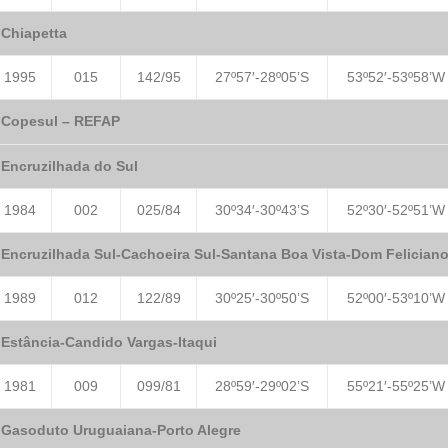
Chiapetta
1995
015
142/95
27º57′-28º05’S
53º52′-53º58’W
Copesul – REFAP
Encruzilhada do Sul
1984
002
025/84
30º34′-30º43’S
52º30′-52º51’W
Encruzilhada Sul-Cachoeira Sul-Santana Boa Vista-Dom Felician
1989
012
122/89
30º25′-30º50’S
52º00′-53º10’W
Estância-Candido Vargas-Itaqui
1981
009
099/81
28º59′-29º02’S
55º21′-55º25’W
Gasoduto Uruguaiana-Porto Alegre