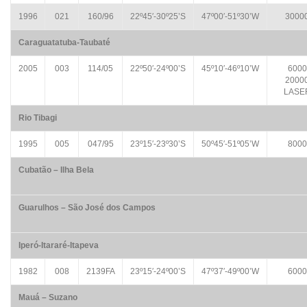
1996
021
160/96
22º45′-30º25’S
47º00′-51º30’W
3000
Caraguatatuba-Taubaté
2005
003
114/05
22º50′-24º00’S
45º10′-46º10’W
6000
2000
LASE
Rio Tibagi
1995
005
047/95
23º15′-23º30’S
50º45′-51º05’W
8000
Cubatão – Ilha Bela
Guarulhos – São José dos Campos
Iperó-Itararé-Itapeva
1982
008
2139FA
23º15′-24º00’S
47º37′-49º00’W
6000
Mauá – Suzano