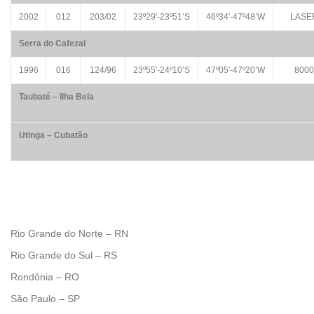
2002
012
203/02
23º29′-23º51’S
46º34′-47º48’W
LASE
Serra do Cafezal
1996
016
124/96
23º55′-24º10’S
47º05′-47º20’W
8000
Taubaté – Ilha Bela
Utinga – Cubatão
Rio Grande do Norte – RN
Rio Grande do Sul – RS
Rondônia – RO
São Paulo – SP