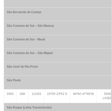
São Bernardo do Campo
São Caetano do Sul – São Mateus
São Caetano do Sul – Mauá
São Caetano do Sul – São Miguel
São José do Rio Preto
São Paulo
2003
008
121/03
23º29′-23º51’S
46º34′-47º48’W
5000
LASE
São Roque (Linha Transmissão)