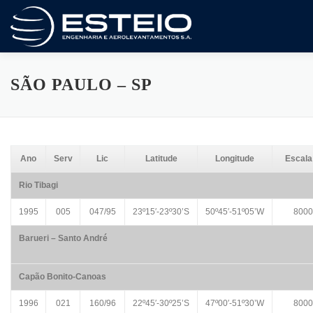
Saltar
al
contenido
A Empresa
Serviços
Downloads
SÃO PAULO – SP
Ano
Serv
Lic
Latitude
Longitude
Escala 
Rio Tibagi
1995
005
047/95
23º15′-23º30’S
50º45′-51º05’W
8000
Barueri – Santo André
Capão Bonito-Canoas
1996
021
160/96
22º45′-30º25’S
47º00′-51º30’W
8000