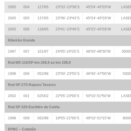
2005
004
127/05
23º33’-23º38’S
45º24’-45º29’W
LASE
2005
005
137/05
23º36’-23º43’S
45º24’-45º29’W
LASE
2005
006
128/05
23º41’-23º49’S
45º23’-45º28’W
LASE
Ribeirão Grande
1997
007
101/97
24º05′-24º20’S
48º20′-48º30’W
3000
Rod BR-116/SP-km 268,9 ao km 298,9
1998
006
052/98
23º30’-23º55’S
46º40’-47º00’W
5000
Rod SP-270-Raposo Tavares
2002
001
025/02
22º05′-23º00’S
50º10′-51º50’W
LASE
Rod SP-320-Euclides da Cunha
1998
009
062/98
19º55′-21º00’S
49º10′-51º15’W
8000
RPBC – Cubatão