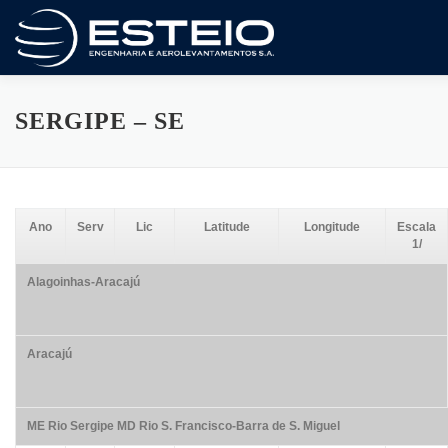
Saltar
al
contenido
A Empresa
Serviços
Downloads
SERGIPE – SE
Ano
Serv
Lic
Latitude
Longitude
Escala
1/
Alagoinhas-Aracajú
Aracajú
ME Rio Sergipe MD Rio S. Francisco-Barra de S. Miguel