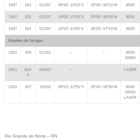
1997
001
012/97
09º45’-10º10’S
35º40’-36º10’W
8000
1997
001
012/97
10º05’-10º35’S
35º50’-36º35’W
8000
1997
001
012/97
10º25’-11º05’S
36º20’-37º10’W
8000
Regiões de Sergipe
2001
004
015/01
–
–
8000
30000
2001
004-
004/02
–
–
LASER
A
2002
007
155/02
09º25’-12º55’S
35º40’-38º30’W
8000
30000
LASER
Rio Grande do Norte – RN