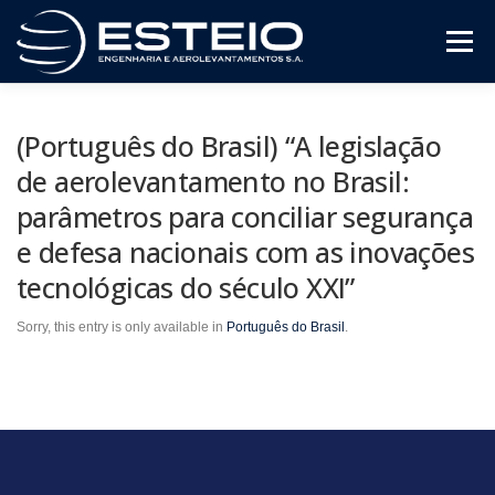
Skip
to
Menu
content
The Company
Services
Downloads
(Português do Brasil) “A legislação
de aerolevantamento no Brasil:
parâmetros para conciliar segurança
e defesa nacionais com as inovações
tecnológicas do século XXI”
Sorry, this entry is only available in
Português do Brasil
.