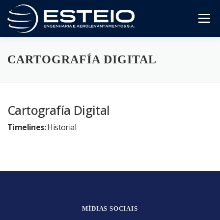
Skip
to
Menu
content
The Company
Services
Downloads
CARTOGRAFÍA DIGITAL
Cartografía Digital
Timelines:
Historial
MÍDIAS SOCIAIS