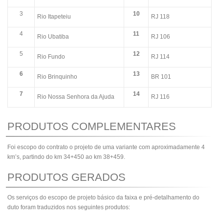
3
10
Rio Itapeteiu
RJ 118
4
11
Rio Ubatiba
RJ 106
5
12
Rio Fundo
RJ 114
6
13
Rio Brinquinho
BR 101
7
14
Rio Nossa Senhora da Ajuda
RJ 116
PRODUTOS COMPLEMENTARES
Foi escopo do contrato o projeto de uma variante com aproximadamente 4
km’s, partindo do km 34+450 ao km 38+459.
PRODUTOS GERADOS
Os serviços do escopo de projeto básico da faixa e pré-detalhamento do
duto foram traduzidos nos seguintes produtos: