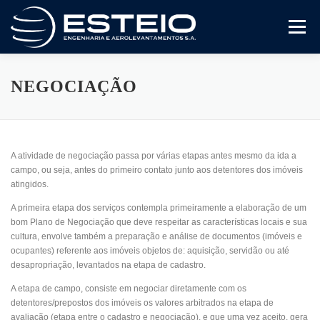
Pular
para
Menu
o
conteúdo
A Empresa
Serviços
Artigos E Trabalhos
NEGOCIAÇÃO
Certificado ISO 9001
Variedades
Compliance
A atividade de negociação passa por várias etapas antes mesmo da ida a
campo, ou seja, antes do primeiro contato junto aos detentores dos imóveis
atingidos.
Fale Conosco
A primeira etapa dos serviços contempla primeiramente a elaboração de um
bom Plano de Negociação que deve respeitar as características locais e sua
cultura, envolve também a preparação e análise de documentos (imóveis e
ocupantes) referente aos imóveis objetos de: aquisição, servidão ou até
desapropriação, levantados na etapa de cadastro.
A etapa de campo, consiste em negociar diretamente com os
detentores/prepostos dos imóveis os valores arbitrados na etapa de
avaliação (etapa entre o cadastro e negociação), e que uma vez aceito, gera