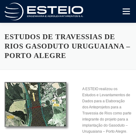
Pular
para
Menu
o
conteúdo
A Empresa
Serviços
Artigos E Trabalhos
ESTUDOS DE TRAVESSIAS DE
RIOS GASODUTO URUGUAIANA –
PORTO ALEGRE
Certificado ISO 9001
Variedades
Compliance
Fale Conosco
A ESTEIO realizou os
Estudos e Levantamentos de
Dados para a Elaboração
dos Anteprojetos para a
Travessia de Rios como parte
integrante do projeto para a
implantação do Gasoduto –
Uruguaiana – Porto Alegre.