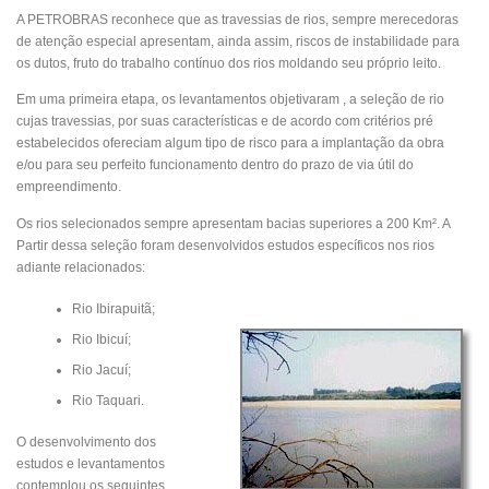
A PETROBRAS reconhece que as travessias de rios, sempre merecedoras
de atenção especial apresentam, ainda assim, riscos de instabilidade para
os dutos, fruto do trabalho contínuo dos rios moldando seu próprio leito.
Em uma primeira etapa, os levantamentos objetivaram , a seleção de rio
cujas travessias, por suas características e de acordo com critérios pré
estabelecidos ofereciam algum tipo de risco para a implantação da obra
e/ou para seu perfeito funcionamento dentro do prazo de via útil do
empreendimento.
Os rios selecionados sempre apresentam bacias superiores a 200 Km². A
Partir dessa seleção foram desenvolvidos estudos específicos nos rios
adiante relacionados:
Rio Ibirapuitã;
Rio Ibicuí;
Rio Jacuí;
Rio Taquari.
O desenvolvimento dos
estudos e levantamentos
contemplou os seguintes